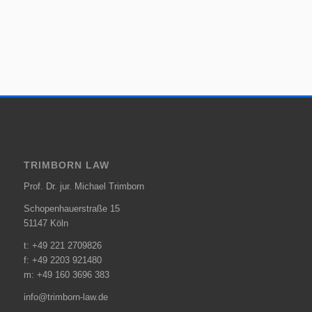
TRIMBORN LAW
Prof. Dr. jur. Michael Trimborn
Schopenhauerstraße 15
51147 Köln
t: +49 221 2709826
f: +49 2203 921480
m: +49 160 3696 383
info@trimborn-law.de