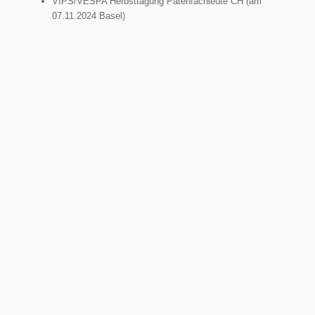
VIPS/VESPA Herbsttagung Patenfachleute CH (am
07.11.2024 Basel)